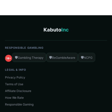
Kabuto
Inc
RESPONSIBLE GAMBLING
🛡️
🛡️
🛡️
Gambling Therapy
BeGambleAware
NCPG
18+
LEGAL & INFO
Privacy Policy
Terms of Use
Affiliate Disclosure
How We Rate
Responsible Gaming