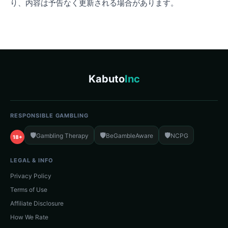
り、内容は予告なく更新される場合があります。
Kabuto
Inc
RESPONSIBLE GAMBLING
🛡️
🛡️
🛡️
Gambling Therapy
BeGambleAware
NCPG
18+
LEGAL & INFO
Privacy Policy
Terms of Use
Affiliate Disclosure
How We Rate